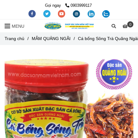
Gọi ngay
0903999117
0
MENU
Trang chủ
/
MẮM QUẢNG NGÃI
/
Cá bống Sông Trà Quãng Ngả