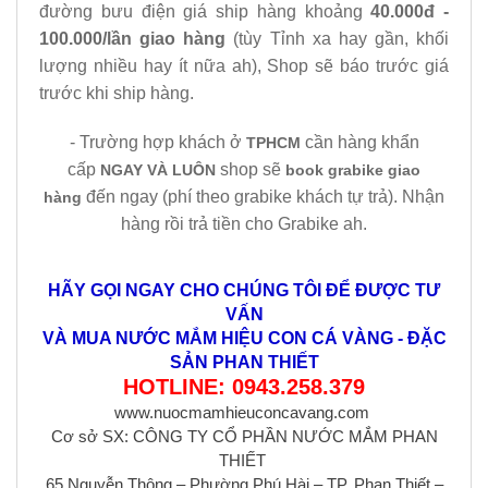
đường bưu điện giá ship hàng khoảng
40.000đ -
100.000/lần giao hàng
(tùy Tỉnh xa hay gần, khối
lượng nhiều hay ít nữa ah), Shop sẽ báo trước giá
trước khi ship hàng.
- Trường hợp khách ở
cần hàng khẩn
TPHCM
cấp
shop sẽ
NGAY VÀ LUÔN
book grabike giao
đến ngay (phí theo grabike khách tự trả). Nhận
hàng
hàng rồi trả tiền cho Grabike ah.
HÃY GỌI NGAY CHO CHÚNG TÔI ĐỂ ĐƯỢC TƯ
VẤN
VÀ MUA NƯỚC MẮM HIỆU CON CÁ VÀNG - ĐẶC
SẢN PHAN THIẾT
HOTLINE: 0943.258.379
www.nuocmamhieuconcavang.com
Cơ sở SX: CÔNG TY CỔ PHẦN NƯỚC MẮM PHAN
THIẾT
65 Nguyễn Thông – Phường Phú Hài – TP. Phan Thiết –