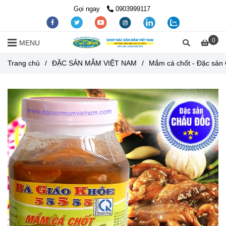
Gọi ngay
0903999117
0
MENU
Trang chủ
/
ĐẶC SẢN MẮM VIỆT NAM
/
Mắm cá chốt - Đặc sản