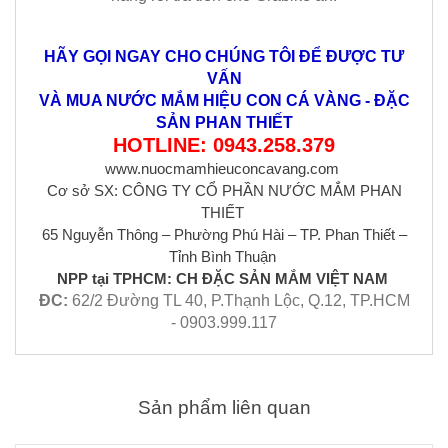
HÃY GỌI NGAY CHO CHÚNG TÔI ĐỂ ĐƯỢC TƯ
VẤN
VÀ MUA NƯỚC MẮM HIỆU CON CÁ VÀNG - ĐẶC
SẢN PHAN THIẾT
HOTLINE: 0943.258.379
www.nuocmamhieuconcavang.com
Cơ sở SX: CÔNG TY CỔ PHẦN NƯỚC MẮM PHAN
THIẾT
65 Nguyễn Thông – Phường Phú Hài – TP. Phan Thiết –
Tỉnh Bình Thuận
NPP tại TPHCM: CH ĐẶC SẢN MẮM VIỆT NAM
ĐC:
62/2 Đường TL 40, P.Thạnh Lộc, Q.12, TP.HCM
- 0903.999.117
Sản phẩm liên quan