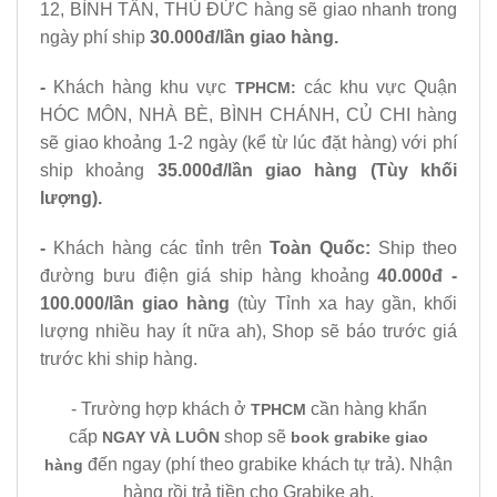
12, BÌNH TÂN, THỦ ĐỨC hàng sẽ giao nhanh trong
ngày phí ship
30.000đ/lần giao hàng.
-
Khách hàng khu vực
các khu vực Quận
TPHCM:
HÓC MÔN, NHÀ BÈ, BÌNH CHÁNH, CỦ CHI hàng
sẽ giao khoảng 1-2 ngày (kể từ lúc đặt hàng) với phí
ship khoảng
35.000đ/lần giao hàng (Tùy khối
lượng).
-
Khách hàng các tỉnh trên
Toàn Quốc
:
Ship theo
đường bưu điện giá ship hàng khoảng
40.000đ -
100.000/lần giao hàng
(tùy Tỉnh xa hay gần, khối
lượng nhiều hay ít nữa ah), Shop sẽ báo trước giá
trước khi ship hàng.
- Trường hợp khách ở
cần hàng khẩn
TPHCM
cấp
shop sẽ
NGAY VÀ LUÔN
book grabike giao
đến ngay (phí theo grabike khách tự trả). Nhận
hàng
hàng rồi trả tiền cho Grabike ah.